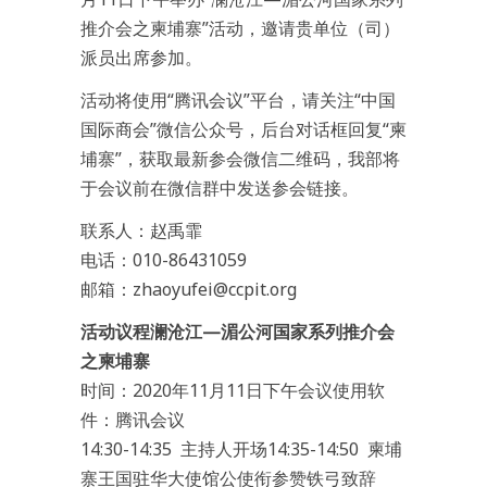
推介会之柬埔寨”活动，邀请贵单位（司）
派员出席参加。
活动将使用“腾讯会议”平台，请关注“中国
国际商会”微信公众号，后台对话框回复“柬
埔寨”，获取最新参会微信二维码，我部将
于会议前在微信群中发送参会链接。
联系人：赵禹霏
电话：010-86431059
邮箱：zhaoyufei@ccpit.org
活动议程澜沧江—湄公河国家系列推介会
之柬埔寨
时间：2020年11月11日下午会议使用软
件：腾讯会议
14:30-14:35 主持人开场14:35-14:50 柬埔
寨王国驻华大使馆公使衔参赞铁弓致辞