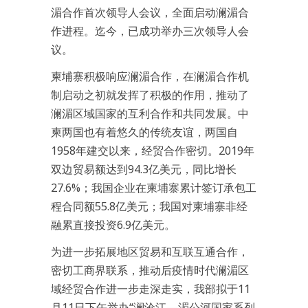
湄合作首次领导人会议，全面启动澜湄合
作进程。迄今，已成功举办三次领导人会
议。
柬埔寨积极响应澜湄合作，在澜湄合作机
制启动之初就发挥了积极的作用，推动了
澜湄区域国家的互利合作和共同发展。中
柬两国也有着悠久的传统友谊，两国自
1958年建交以来，经贸合作密切。2019年
双边贸易额达到94.3亿美元，同比增长
27.6%；我国企业在柬埔寨累计签订承包工
程合同额55.8亿美元；我国对柬埔寨非经
融累直接投资6.9亿美元。
为进一步拓展地区贸易和互联互通合作，
密切工商界联系，推动后疫情时代澜湄区
域经贸合作进一步走深走实，我部拟于11
月11日下午举办“澜沧江—湄公河国家系列