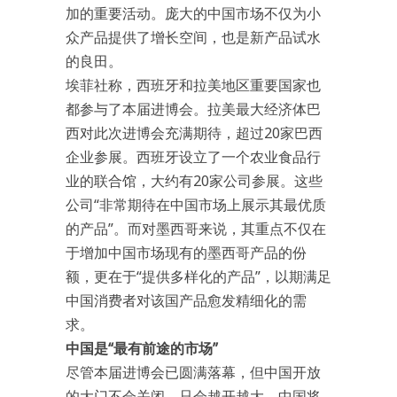
加的重要活动。庞大的中国市场不仅为小
众产品提供了增长空间，也是新产品试水
的良田。
埃菲社称，西班牙和拉美地区重要国家也
都参与了本届进博会。拉美最大经济体巴
西对此次进博会充满期待，超过20家巴西
企业参展。西班牙设立了一个农业食品行
业的联合馆，大约有20家公司参展。这些
公司“非常期待在中国市场上展示其最优质
的产品”。而对墨西哥来说，其重点不仅在
于增加中国市场现有的墨西哥产品的份
额，更在于“提供多样化的产品”，以期满足
中国消费者对该国产品愈发精细化的需
求。
中国是“最有前途的市场”
尽管本届进博会已圆满落幕，但中国开放
的大门不会关闭，只会越开越大。中国将