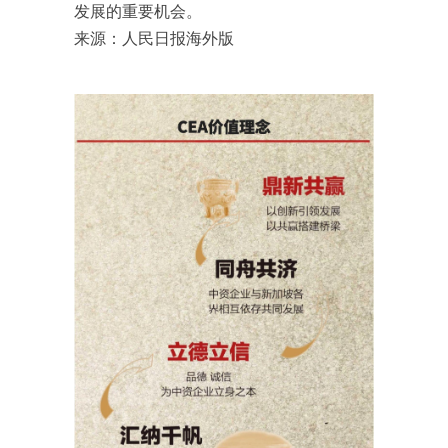
发展的重要机会。
来源：人民日报海外版