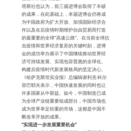
塔斯社也认为，前三届进博会取得了丰硕
的成果，在此基础上，本届进博会仍将成
为中国政府为扩大开放、加强国际经济合
作以及在后疫情时期维护自由贸易而打造
的最重要的全球“高速公路”。在当前全球抗
击疫情和世界经济复苏的关键时刻，进博
会的成功举办展示了中国继续推动世界经
济可持续发展、实现包容普惠的全球化、
构建后疫情时代新发展格局的坚定决心。
《哈萨克斯坦实业报》总编辑谢利克·科尔
容巴耶夫表示，中国快速发展的同时也让
许多国家从中获益。如今，中国制造已成
为全球产业链重要组成部分，中国市场也
成为世界举足轻重的市场，这都是中国不
断改革开放的成果。
“实现进一步发展重要机会”