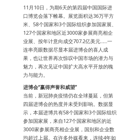
11月10日，为期6天的第四届中国国际进
口博览会落下帷幕。展览面积达36万平方
米、58个国家和3个国际组织参加国家展、
127个国家和地区近3000家参展商亮相企
业展、按年计意向成交707.2亿美元……一
连串亮眼数据尽显本届进博会的喜人成
果，也让世界再次惊叹中国市场的潜力与
魅力，再次见证中国扩大高水平开放的魄
力与能力。
进博会“赢得声誉和威望”
当前，新冠肺炎疫情仍在全球蔓延，但第
四届进博会的热度并未受到影响。数据显
示，本届进博共有58个国家和3个国际组织
参加国家展，来自127个国家和地区的近
3000家参展商亮相企业展，国别和企业数
均超过上届。在许多外媒看来，连续4年如