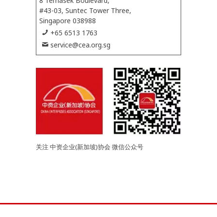
8 Temasek Boulevard,
#43-03, Suntec Tower Three,
Singapore 038988
+65 6513 1763
service@cea.org.sg
关注 中资企业(新加坡)协会 微信公众号