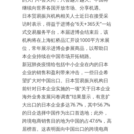
继续向世界各国开放市场、分享机遇。
日本贸易振兴机构相关人士近日在接受采
访时表示，得益于进博会“6天+365天”一站
式交易服务平台，本届进博会结束后，该
机构将在上海虹桥品汇开设1000平方米展
位，常年展示进博会参展商品，以帮助日
本企业持续在中国市场开拓销路。
新冠肺炎疫情给包括中小企业在内的日本
企业的销售和盈利带来冲击，一些日企希
望扩大对中国出口。日本贸易振兴机构日
前针对日本企业实施的一项“关于日本企业
海外业务发展问卷调查”结果显示，有意扩
大出口的日本企业多达76.7%，其中56.7%
的日企选择中国作为出口首选地；此外，
跨境电商销售目的地为中国的占47.6%，高
居榜首。这表明面向中国出口的跨境电商