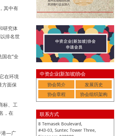
，其中有
和研究体
。以排名世
法国在“全
中资企业(新加坡)协会
。它在环境
协会简介
发展历史
量方面保
协会章程
协会组织架构
商标、工
名，在
联系方式
8 Temasek Boulevard,
#43-03, Suntec Tower Three,
香港—广