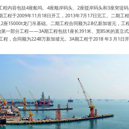
工程内容包括4座船坞、4座顺岸码头、2座驳岸码头和3座突堤
工程于2009年11月18日开工，2013年7月17日完工。二期工
座15000t龙门吊基础。二期工程合同额为2.8亿新加坡元，工程
期的第一部分工程——3A期工程包括1座长391米、宽85米的直立
，合同额为2248万新加坡元。3A期工程于2018 年3 月1日