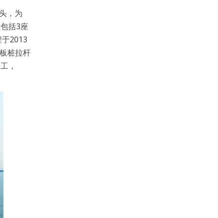
码头，为
程包括3座
于2013
式板桩拉杆
开工，