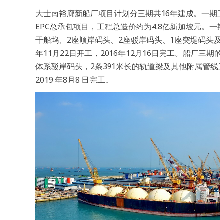
大士南裕廊新船厂项目计划分三期共16年建成。一期
EPC总承包项目，工程总造价约为4.8亿新加坡元。一期
干船坞、2座顺岸码头、2座驳岸码头、1座突堤码头及2
年11月22日开工，2016年12月16日完工。船厂三
体系驳岸码头，2条391米长的轨道梁及其他附属管线工程
2019 年8月8 日完工。