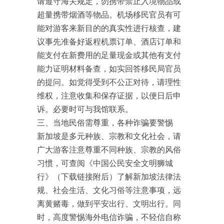
请遵守海关规定，勿携带禁止入境物品或
超量携带烟酒等物品。机场移民官员有可
能对游客来新目的的真实性进行核查，建
议事先准备好返程机票订单、酒店订单和
能支付在新费用的足量现金或其他有支付
能力证明材料备查，如实回答移民局官员
的提问。如觉得受到不公正对待，请理性
维权，注意收集和保存证据，以便日后申
诉。必要时可与我馆联系。
三、当地民俗需尊重，各种诈骗要警惕
新加坡是多元种族、宗教和文化社会，请
广大游客注意尊重不同种族、宗教的风俗
习惯，可查阅《中国公民安全文明狮城
行》（下载链接附后）了解新加坡法律法
规、社会生活、文化习俗等注意事项，远
离黄赌毒，做到平安出行、文明出行。同
时，高度警惕海外电信诈骗，不轻信自称