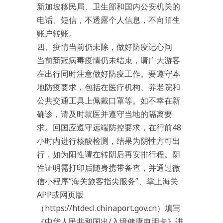
新加坡移民局、卫生部和国内公安机关的
电话、短信，不透露个人信息，不向陌生
账户转账。
四、疫情当前仍未除，做好防疫记心间
当前新冠病毒疫情仍未结束，请广大游客
在出行同时注意做好防疫工作。要遵守本
地防疫要求，包括在医疗机构、养老院和
公共交通工具上佩戴口罩等。如不幸在新
确诊，请及时就医并遵守当地的隔离要
求。回国应遵守远端防控要求，在行前48
小时内进行核酸检测，结果为阴性方可出
行，如为阳性请在转阴后再安排行程。阴
性证明需打印后随身携带备查，并通过微
信小程序“海关旅客指尖服务”、掌上海关
APP或网页版
（https://htdecl.chinaport.gov.cn）填写
《中华人民共和国出/入境健康申明卡》进