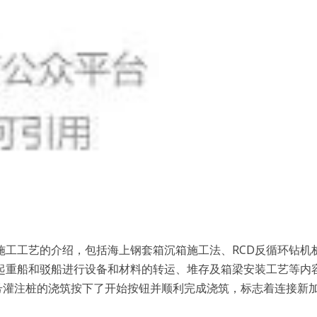
施工工艺的介绍，包括海上钢套箱沉箱施工法、RCD反循环钻机
起重船和驳船进行设备和材料的转运、堆存及箱梁安装工艺等内
18号灌注桩的浇筑按下了开始按钮并顺利完成浇筑，标志着连接新