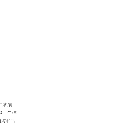
桩基施
容。任梓
加坡和马