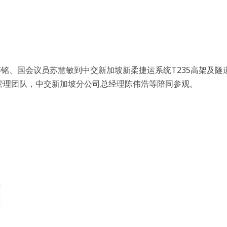
梓铭、国会议员苏慧敏到中交新加坡新柔捷运系统T235高架及隧
m及管理团队，中交新加坡分公司总经理陈伟浩等陪同参观。