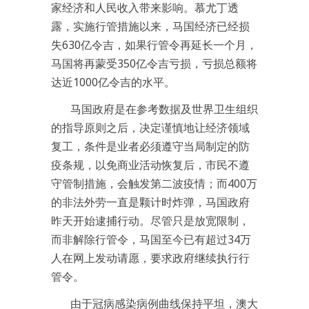
家经济和人民收入带来影响。慕尤丁透
露，实施行管措施以来，马国经济已经损
失630亿令吉，如果行管令再延长一个月，
马国将再蒙受350亿令吉亏损，亏损总额将
达近1000亿令吉的水平。
马国政府是在参考数据及世界卫生组织
的指导原则之后，决定谨慎地让经济领域
复工，条件是业者必须遵守当局制定的防
疫条规，以免商业活动恢复后，市民不遵
守管制措施，会触发第二波疫情；而400万
的非法外劳一直是颗计时炸弹，马国政府
昨天开始逮捕行动。尽管只是放宽限制，
而非解除行管令，马国至今已有超过34万
人在网上发动请愿，要求政府继续执行行
管令。
由于冠病感染病例曲线保持平坦，澳大